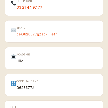
TÉLÉPHONE
03 21 44 97 77
EMAIL
ce.0623377j@ac-lille.fr
ACADÉMIE
Lille
CODE UAI / RNE
0623377J
TYPE