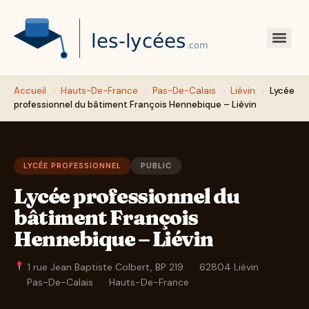
Accueil
›
Hauts-De-France
›
Pas-De-Calais
›
Liévin
›
Lycée
professionnel du bâtiment François Hennebique – Liévin
LYCÉE PROFESSIONNEL
PUBLIC
Lycée professionnel du
bâtiment François
Hennebique – Liévin
1 rue Jean Baptiste Colbert, BP 219
·
62804 Liévin
·
Pas-De-Calais
·
Hauts-De-France