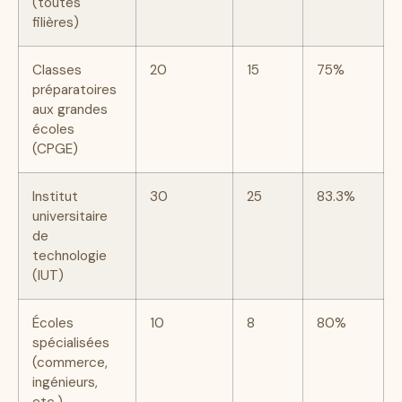
(toutes
filières)
Classes
20
15
75%
préparatoires
aux grandes
écoles
(CPGE)
Institut
30
25
83.3%
universitaire
de
technologie
(IUT)
Écoles
10
8
80%
spécialisées
(commerce,
ingénieurs,