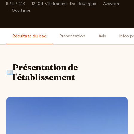
B / BP 413
·
12204 Villefranche-De-Rouergue
·
Aveyron
·
Occitanie
Résultats du bac
Présentation
Avis
Infos p
Présentation de
l'établissement