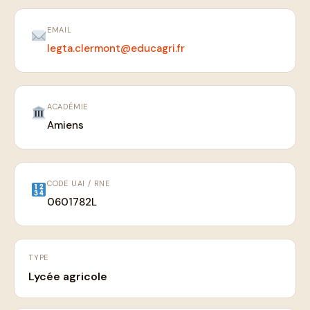
EMAIL
legta.clermont@educagri.fr
ACADÉMIE
Amiens
CODE UAI / RNE
0601782L
TYPE
Lycée agricole