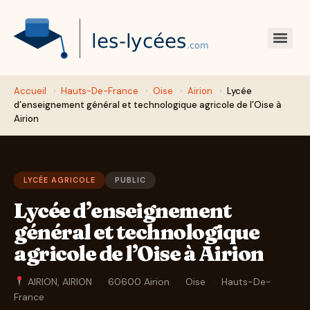
Accueil
›
Hauts-De-France
›
Oise
›
Airion
›
Lycée
d’enseignement général et technologique agricole de l’Oise à
Airion
LYCÉE AGRICOLE
PUBLIC
Lycée d’enseignement
général et technologique
agricole de l’Oise à Airion
AIRION, AIRION
·
60600 Airion
·
Oise
·
Hauts-De-
France