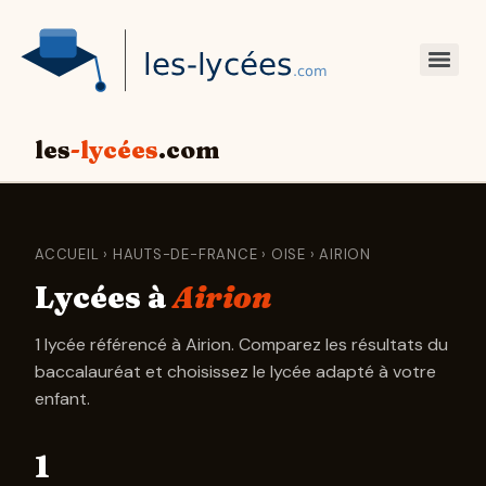
les
-lycées
.com
ACCUEIL
›
HAUTS-DE-FRANCE
›
OISE
› AIRION
Lycées à
Airion
1 lycée référencé à Airion. Comparez les résultats du
baccalauréat et choisissez le lycée adapté à votre
enfant.
1