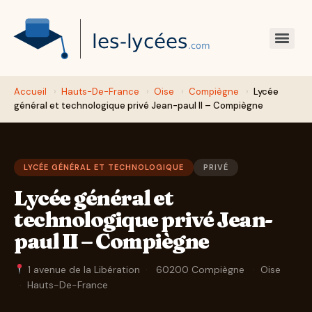
Accueil
›
Hauts-De-France
›
Oise
›
Compiègne
›
Lycée
général et technologique privé Jean-paul II – Compiègne
LYCÉE GÉNÉRAL ET TECHNOLOGIQUE
PRIVÉ
Lycée général et
technologique privé Jean-
paul II – Compiègne
1 avenue de la Libération
·
60200 Compiègne
·
Oise
·
Hauts-De-France