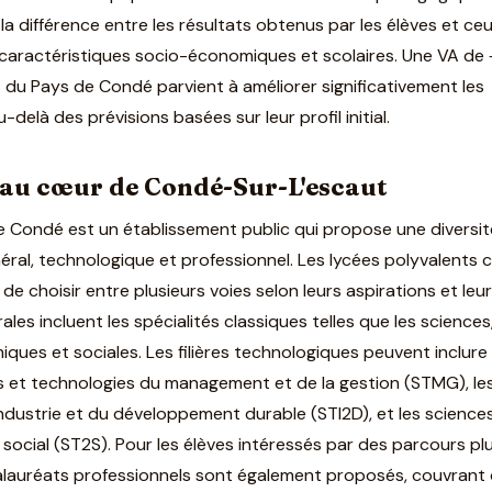
la différence entre les résultats obtenus par les élèves et ce
 caractéristiques socio-économiques et scolaires. Une VA de
nt du Pays de Condé parvient à améliorer significativement les
delà des prévisions basées sur leur profil initial.
 au cœur de Condé-Sur-L'escaut
e Condé est un établissement public qui propose une diversit
général, technologique et professionnel. Les lycées polyvalent
de choisir entre plusieurs voies selon leurs aspirations et leu
es incluent les spécialités classiques telles que les sciences,
iques et sociales. Les filières technologiques peuvent inclure
s et technologies du management et de la gestion (STMG), le
industrie et du développement durable (STI2D), et les science
 social (ST2S). Pour les élèves intéressés par des parcours pl
alauréats professionnels sont également proposés, couvrant