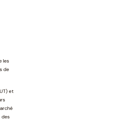
e les
és de
IUT) et
urs
marché
s des