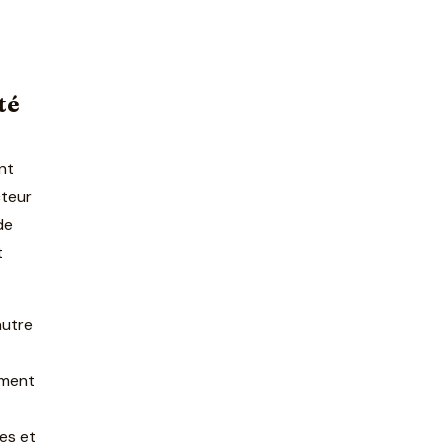
té
nt
cteur
de
t
autre
ement
es et