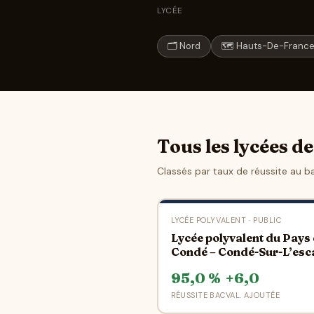
LYCÉE
🗂 Nord
🗺 Hauts-De-Franc
Tous les lycées d
Classés par taux de réussite au b
LYCÉE POLYVALENT · PUBLIC
Lycée polyvalent du Pays
Condé – Condé-Sur-L’esc
95,0 %
+6,0
RÉUSSITE BAC
VAL. AJOUTÉE