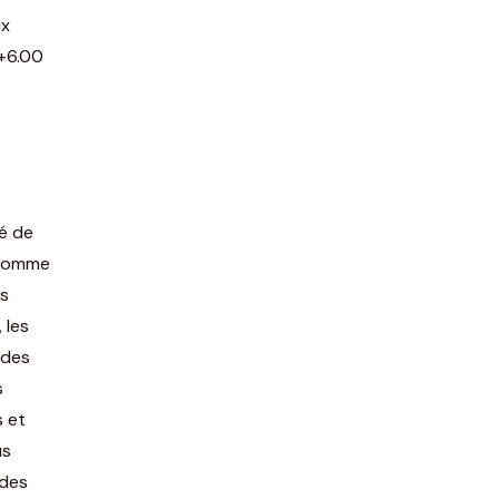
ux
 +6.00
é de
s comme
rs
 les
 des
s
s et
us
 des