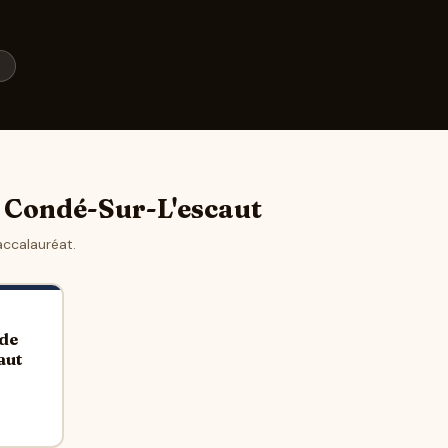
e
e Condé-Sur-L'escaut
accalauréat.
 de
aut