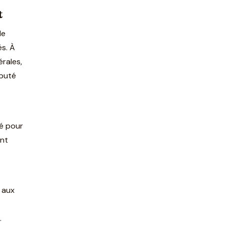
t
de
és. À
érales,
éputé
ié pour
ent
 aux
.