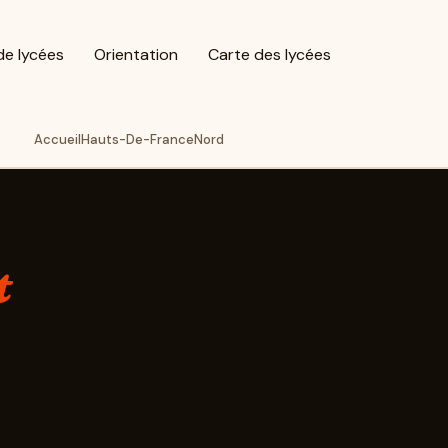
de lycées
Orientation
Carte des lycées
Accueil
Hauts-De-France
Nord
t