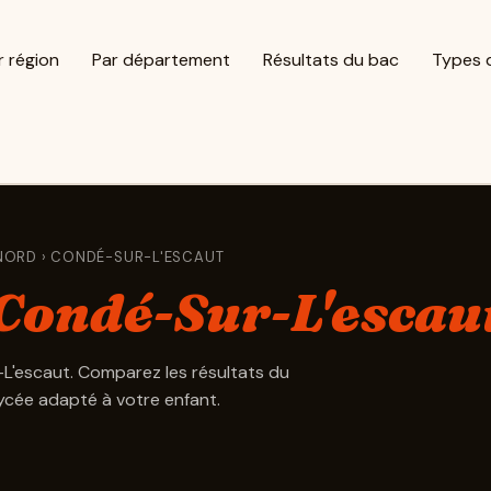
r région
Par département
Résultats du bac
Types 
NORD
› CONDÉ-SUR-L'ESCAUT
Condé-Sur-L'escau
-L'escaut. Comparez les résultats du
lycée adapté à votre enfant.