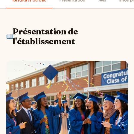
Résultats du bac
Présentation
Avis
Infos p
Présentation de
l'établissement