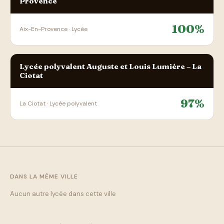
Provence
100%
Aix-En-Provence · Lycée
Lycée polyvalent Auguste et Louis Lumière – La
Ciotat
97%
La Ciotat · Lycée polyvalent
DANS LA MÊME VILLE
Aucun autre lycée dans cette ville