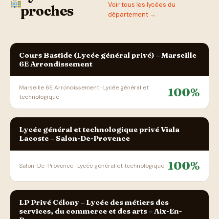
Voir tous les lycées du
proches
département →
Cours Bastide (Lycée général privé) – Marseille
6E Arrondissement
Marseille 6E Arrondissement · Lycée général et
100%
technologique
Lycée général et technologique privé Viala
Lacoste – Salon-De-Provence
100%
Salon-De-Provence · Lycée général et technologique
LP Privé Célony – Lycée des métiers des
services, du commerce et des arts – Aix-En-