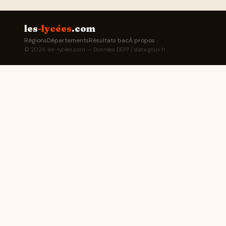
les
-lycées
.com
Régions
Départements
Résultats bac
À propos
© 2026 les-lycées.com — Données DEPP / data.gouv.fr