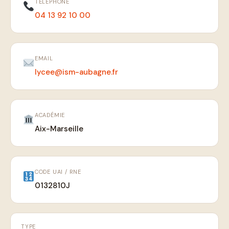
TÉLÉPHONE
04 13 92 10 00
EMAIL
lycee@ism-aubagne.fr
ACADÉMIE
Aix-Marseille
CODE UAI / RNE
0132810J
TYPE