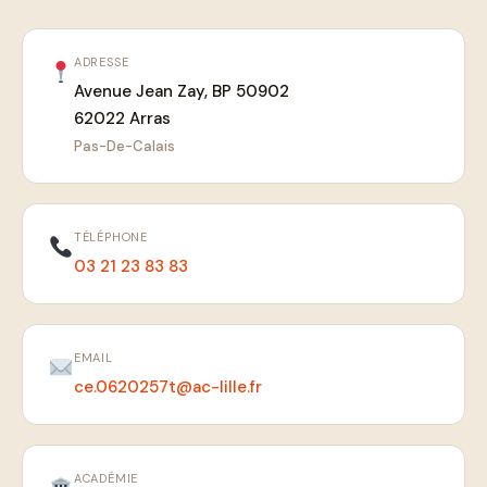
ADRESSE
Avenue Jean Zay, BP 50902
62022 Arras
Pas-De-Calais
TÉLÉPHONE
03 21 23 83 83
EMAIL
ce.0620257t@ac-lille.fr
ACADÉMIE