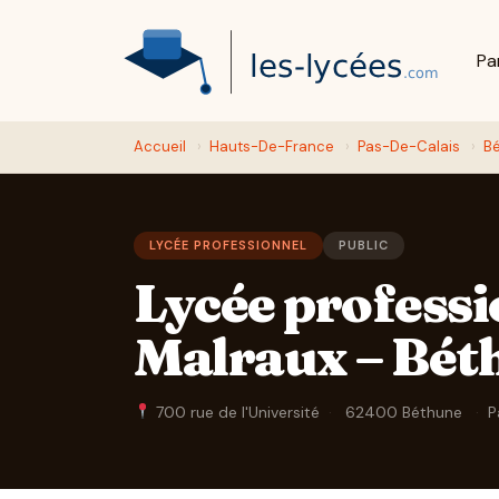
Pa
Accueil
›
Hauts-De-France
›
Pas-De-Calais
›
B
LYCÉE PROFESSIONNEL
PUBLIC
Lycée profess
Malraux – Bét
700 rue de l'Université
·
62400 Béthune
·
P