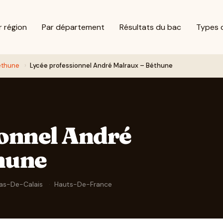
r région
Par département
Résultats du bac
Types 
éthune
›
Lycée professionnel André Malraux – Béthune
ionnel André
hune
as-De-Calais
·
Hauts-De-France