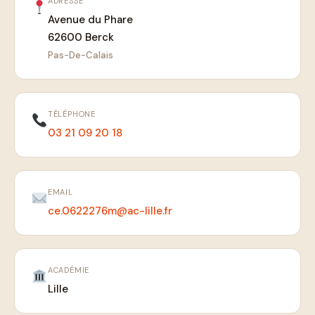
ADRESSE
Avenue du Phare
62600 Berck
Pas-De-Calais
TÉLÉPHONE
03 21 09 20 18
EMAIL
ce.0622276m@ac-lille.fr
ACADÉMIE
Lille