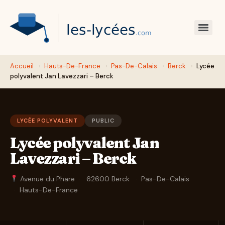
Accueil
›
Hauts-De-France
›
Pas-De-Calais
›
Berck
›
Lycée
polyvalent Jan Lavezzari – Berck
LYCÉE POLYVALENT
PUBLIC
Lycée polyvalent Jan
Lavezzari – Berck
Avenue du Phare
·
62600 Berck
·
Pas-De-Calais
·
Hauts-De-France