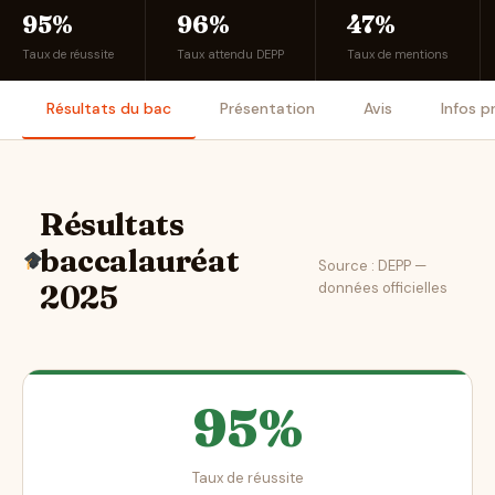
95%
96%
47%
Taux de réussite
Taux attendu DEPP
Taux de mentions
Résultats du bac
Présentation
Avis
Infos p
Résultats
baccalauréat
Source : DEPP —
données officielles
2025
95%
Taux de réussite