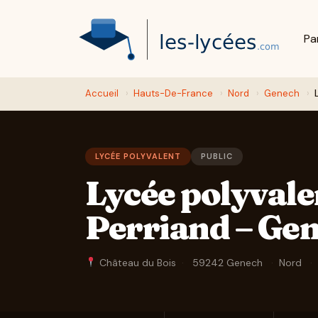
Pa
Accueil
›
Hauts-De-France
›
Nord
›
Genech
›
LYCÉE POLYVALENT
PUBLIC
Lycée polyvale
Perriand – Ge
Château du Bois
·
59242 Genech
·
Nord
·