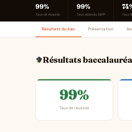
99%
99%
74
Taux de réussite
Taux attendu DEPP
Taux 
Résultats du bac
Présentation
Av
Résultats baccalauré
99%
Taux de réussite