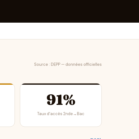
Source : DEPP — données officielles
91%
Taux d'accès 2nde→Bac