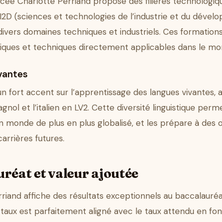
 lycée Charlotte Perriand propose des filières technologiq
2D (sciences et technologies de l’industrie et du dével
divers domaines techniques et industriels. Ces formatio
ques et techniques directement applicables dans le mon
vantes
n fort accent sur l’apprentissage des langues vivantes, a
agnol et l’italien en LV2. Cette diversité linguistique pe
monde de plus en plus globalisé, et les prépare à des o
arrières futures.
réat et valeur ajoutée
riand affiche des résultats exceptionnels au baccalauréa
taux est parfaitement aligné avec le taux attendu en fonc