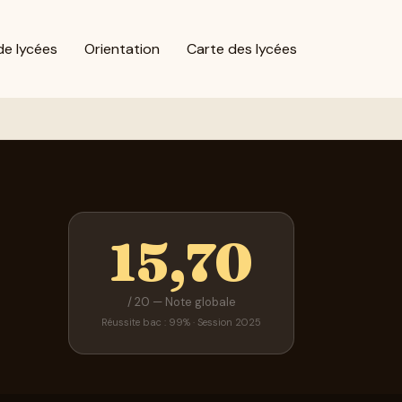
de lycées
Orientation
Carte des lycées
15,70
/ 20 — Note globale
Réussite bac : 99% · Session 2025