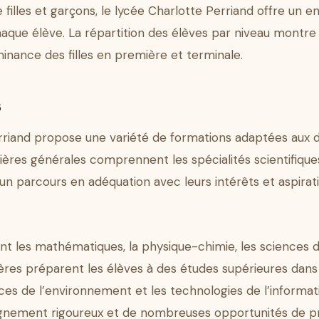
 filles et garçons, le lycée Charlotte Perriand offre un en
aque élève. La répartition des élèves par niveau montr
nance des filles en première et terminale.
s
riand propose une variété de formations adaptées aux di
ières générales comprennent les spécialités scientifiques
un parcours en adéquation avec leurs intérêts et aspirati
uent les mathématiques, la physique-chimie, les sciences de
ilières préparent les élèves à des études supérieures dan
ences de l’environnement et les technologies de l’informat
eignement rigoureux et de nombreuses opportunités de pr