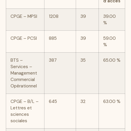
d’accès
CPGE – MPSI
1208
39
39.00
%
CPGE – PCSI
885
39
59.00
%
BTS –
387
35
65.00 %
Services –
Management
Commercial
Opérationnel
CPGE – B/L –
645
32
63.00 %
Lettres et
sciences
sociales