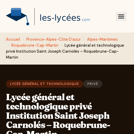
Accueil
›
Provence-Alpes-Côte D'azur
›
Alpes-Maritimes
›
Roquebrune-Cap-Martin
›
Lycée général et technologique
privé Institution Saint Joseph Carnolés – Roquebrune-Cap-
Martin
LYCÉE GÉNÉRAL ET TECHNOLOGIQUE
PRIVÉ
Lycée général et
technologique privé
Institution Saint Joseph
Carnolés – Roquebrune-