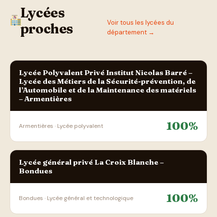
Lycées
Voir tous les lycées du
proches
département →
Lycée Polyvalent Privé Institut Nicolas Barré –
Lycée des Métiers de la Sécurité-prévention, de
l’Automobile et de la Maintenance des matériels
– Armentières
100%
Armentières · Lycée polyvalent
Lycée général privé La Croix Blanche –
Bondues
100%
Bondues · Lycée général et technologique