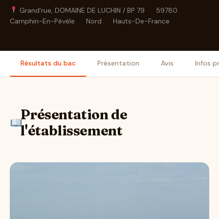
Grand'rue, DOMAINE DE LUCHIN / BP 79
·
59780
Camphin-En-Pévèle
·
Nord
·
Hauts-De-France
Résultats du bac
Présentation
Avis
Infos p
Présentation de
l'établissement