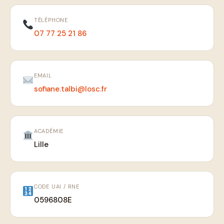
TÉLÉPHONE
07 77 25 21 86
EMAIL
sofiane.talbi@losc.fr
ACADÉMIE
Lille
CODE UAI / RNE
0596808E