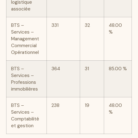
logistique
associée
BTS –
331
32
48.00
Services –
%
Management
Commercial
Opérationnel
BTS –
364
31
85.00 %
Services –
Professions
immobilières
BTS –
238
19
48.00
Services –
%
Comptabilité
et gestion