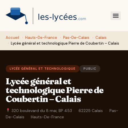
Accueil
›
Hauts-De-France
›
Pas-De-Calais
›
Calais
›
Lycée général et technologique Pierre de Coubertin – Calais
LYCÉE GÉNÉRAL ET TECHNOLOGIQUE
PUBLIC
Lycée général et
technologique Pierre de
Coubertin – Calais
320 boulevard du 8 mai, BP 453
·
62225 Calais
·
Pas-
De-Calais
·
Hauts-De-France