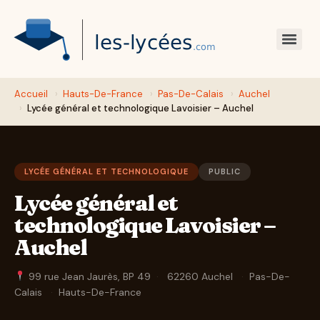
Accueil
›
Hauts-De-France
›
Pas-De-Calais
›
Auchel
›
Lycée général et technologique Lavoisier – Auchel
LYCÉE GÉNÉRAL ET TECHNOLOGIQUE
PUBLIC
Lycée général et
technologique Lavoisier –
Auchel
99 rue Jean Jaurès, BP 49
·
62260 Auchel
·
Pas-De-
Calais
·
Hauts-De-France