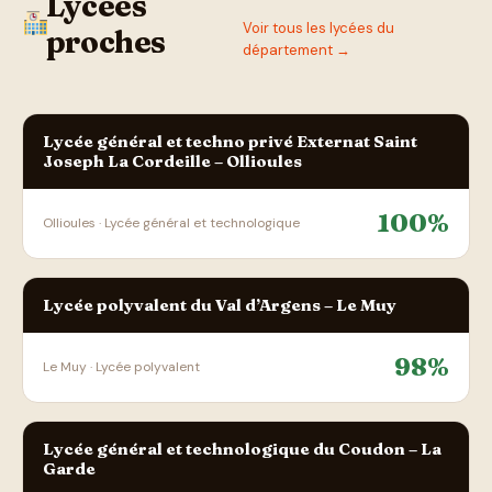
Lycées
Voir tous les lycées du
proches
département →
Lycée général et techno privé Externat Saint
Joseph La Cordeille – Ollioules
100%
Ollioules · Lycée général et technologique
Lycée polyvalent du Val d’Argens – Le Muy
98%
Le Muy · Lycée polyvalent
Lycée général et technologique du Coudon – La
Garde