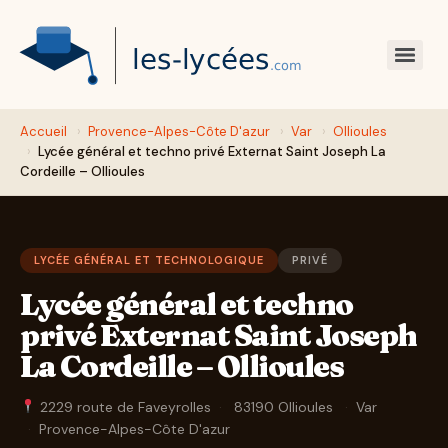
Accueil
›
Provence-Alpes-Côte D'azur
›
Var
›
Ollioules
›
Lycée général et techno privé Externat Saint Joseph La
Cordeille – Ollioules
LYCÉE GÉNÉRAL ET TECHNOLOGIQUE
PRIVÉ
Lycée général et techno
privé Externat Saint Joseph
La Cordeille – Ollioules
2229 route de Faveyrolles
·
83190 Ollioules
·
Var
·
Provence-Alpes-Côte D'azur