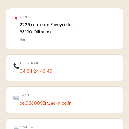
ADRESSE
2229 route de Faveyrolles
83190 Ollioules
Var
TÉLÉPHONE
04 94 24 43 49
EMAIL
ce.0830098f@ac-nice.fr
ACADÉMIE