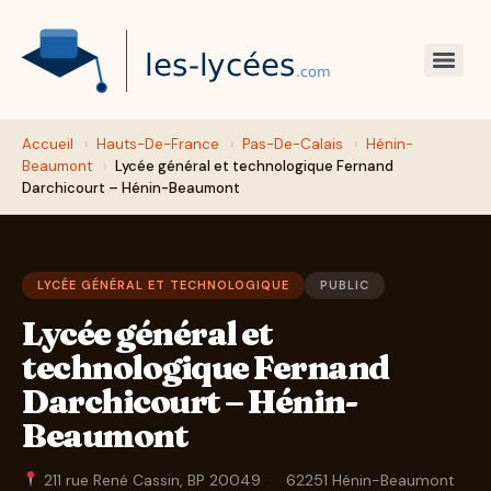
Accueil
›
Hauts-De-France
›
Pas-De-Calais
›
Hénin-
Beaumont
›
Lycée général et technologique Fernand
Darchicourt – Hénin-Beaumont
LYCÉE GÉNÉRAL ET TECHNOLOGIQUE
PUBLIC
Lycée général et
technologique Fernand
Darchicourt – Hénin-
Beaumont
211 rue René Cassin, BP 20049
·
62251 Hénin-Beaumont