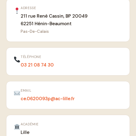
ADRESSE
211 rue René Cassin, BP 20049
62251 Hénin-Beaumont
Pas-De-Calais
TÉLÉPHONE
03 21 08 74 30
EMAIL
ce.0620093p@ac-lille.fr
ACADÉMIE
Lille