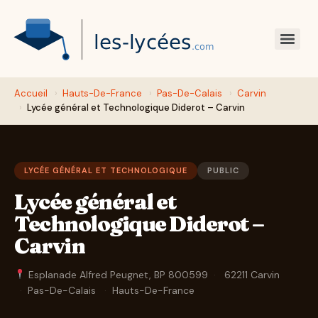
Accueil
›
Hauts-De-France
›
Pas-De-Calais
›
Carvin
›
Lycée général et Technologique Diderot – Carvin
LYCÉE GÉNÉRAL ET TECHNOLOGIQUE
PUBLIC
Lycée général et
Technologique Diderot –
Carvin
Esplanade Alfred Peugnet, BP 800599
·
62211 Carvin
·
Pas-De-Calais
·
Hauts-De-France