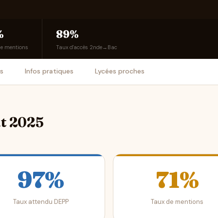
%
89%
de mentions
Taux d'accès 2nde→Bac
is
Infos pratiques
Lycées proches
at 2025
97%
71%
Taux attendu DEPP
Taux de mentions