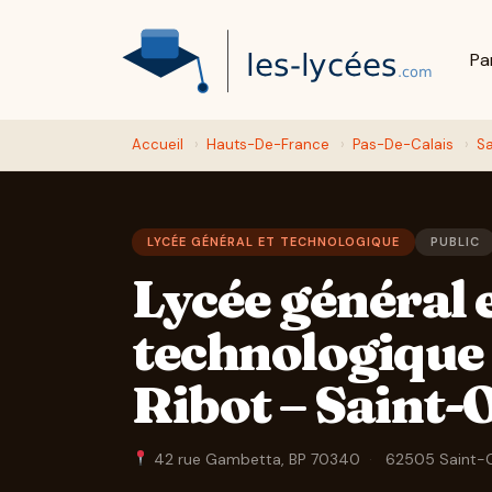
Pa
Accueil
›
Hauts-De-France
›
Pas-De-Calais
›
S
LYCÉE GÉNÉRAL ET TECHNOLOGIQUE
PUBLIC
Lycée général 
technologique
Ribot – Saint
42 rue Gambetta, BP 70340
·
62505 Saint