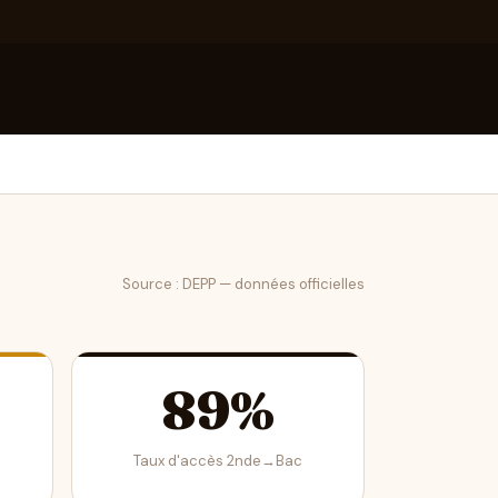
Source : DEPP — données officielles
89%
Taux d'accès 2nde→Bac