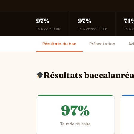
97%
97%
71
Taux de réussite
Taux attendu DEPP
Taux 
Résultats du bac
Présentation
Av
Résultats baccalauré
97%
Taux de réussite