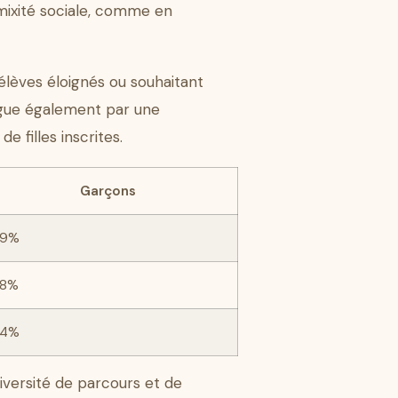
mixité sociale, comme en
élèves éloignés ou souhaitant
tingue également par une
e filles inscrites.
Garçons
39%
38%
34%
diversité de parcours et de