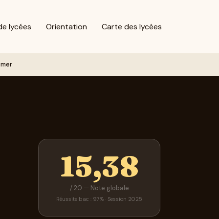
de lycées
Orientation
Carte des lycées
Omer
15,38
/ 20 — Note globale
Réussite bac : 97% · Session 2025