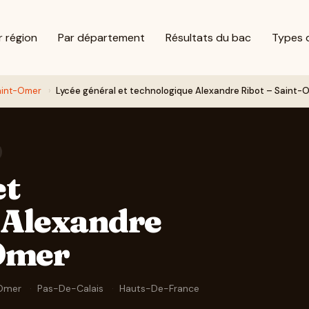
r région
Par département
Résultats du bac
Types 
aint-Omer
›
Lycée général et technologique Alexandre Ribot – Saint-
et
 Alexandre
-Omer
-Omer
·
Pas-De-Calais
·
Hauts-De-France