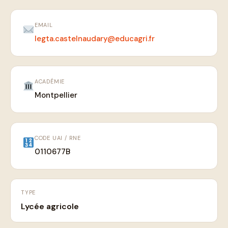
EMAIL
legta.castelnaudary@educagri.fr
ACADÉMIE
Montpellier
CODE UAI / RNE
0110677B
TYPE
Lycée agricole