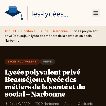
Accueil
›
Occitanie
›
Aude
›
Narbonne
›
Lycée polyvalent
privé Beauséjour, lycée des métiers de la santé et du social –
Narbonne
LYCÉE POLYVALENT
PRIVÉ
Lycée polyvalent privé
Beauséjour, lycée des
métiers de la santé et du
social – Narbonne
2 rue GIRARD
·
11100 Narbonne
·
Aude
·
Occitanie