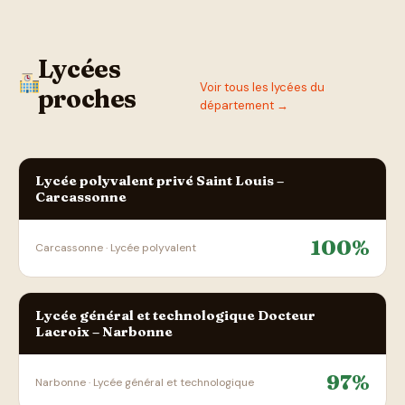
Lycées
Voir tous les lycées du
proches
département →
Lycée polyvalent privé Saint Louis –
Carcassonne
100%
Carcassonne · Lycée polyvalent
Lycée général et technologique Docteur
Lacroix – Narbonne
97%
Narbonne · Lycée général et technologique