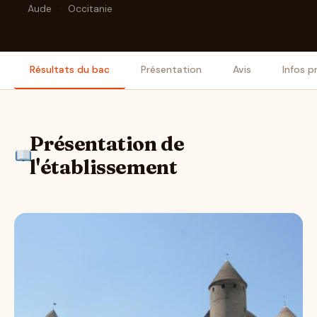
·
Aude
·
Occitanie
Résultats du bac
Présentation
Avis
Infos p
Présentation de
l'établissement