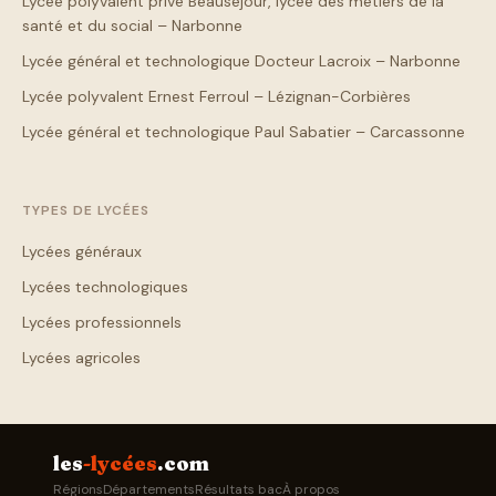
Lycée polyvalent privé Beauséjour, lycée des métiers de la
santé et du social – Narbonne
Lycée général et technologique Docteur Lacroix – Narbonne
Lycée polyvalent Ernest Ferroul – Lézignan-Corbières
Lycée général et technologique Paul Sabatier – Carcassonne
TYPES DE LYCÉES
Lycées généraux
Lycées technologiques
Lycées professionnels
Lycées agricoles
les
-lycées
.com
Régions
Départements
Résultats bac
À propos