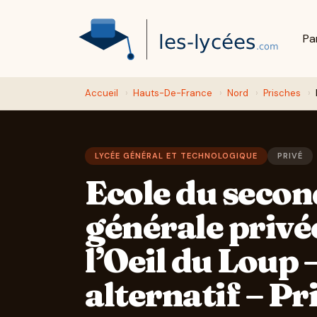
Pa
Accueil
›
Hauts-De-France
›
Nord
›
Prisches
›
LYCÉE GÉNÉRAL ET TECHNOLOGIQUE
PRIVÉ
Ecole du secon
générale privé
l’Oeil du Loup 
alternatif – Pr