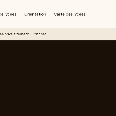
de lycées
Orientation
Carte des lycées
e privé alternatif – Prisches