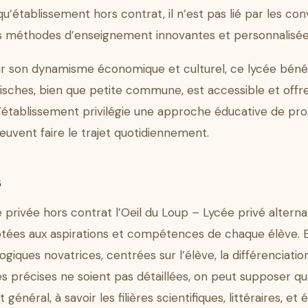
u’établissement hors contrat, il n’est pas lié par les con
es méthodes d’enseignement innovantes et personnalisée
ur son dynamisme économique et culturel, ce lycée béné
isches, bien que petite commune, est accessible et offre
l’établissement privilégie une approche éducative de prox
euvent faire le trajet quotidiennement.
s
privée hors contrat l’Oeil du Loup – Lycée privé altern
ées aux aspirations et compétences de chaque élève. En 
iques novatrices, centrées sur l’élève, la différenciati
tés précises ne soient pas détaillées, on peut supposer que
 général, à savoir les filières scientifiques, littéraires, e