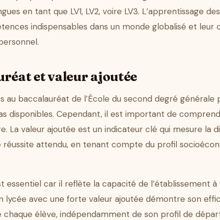
gues en tant que LV1, LV2, voire LV3. L’apprentissage de
pétences indispensables dans un monde globalisé et leu
 personnel.
réat et valeur ajoutée
ts au baccalauréat de l’École du second degré générale p
pas disponibles. Cependant, il est important de compren
e. La valeur ajoutée est un indicateur clé qui mesure la d
e réussite attendu, en tenant compte du profil socioéco
st essentiel car il reflète la capacité de l’établissement 
. Un lycée avec une forte valeur ajoutée démontre son eff
e chaque élève, indépendamment de son profil de départ