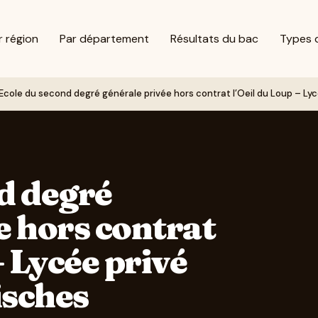
r région
Par département
Résultats du bac
Types 
Ecole du second degré générale privée hors contrat l’Oeil du Loup – Lycé
d degré
e hors contrat
– Lycée privé
isches