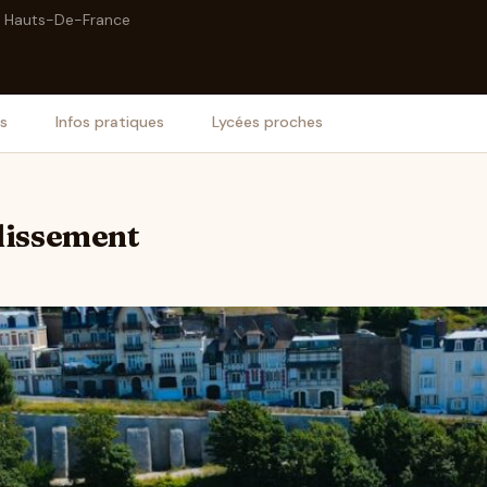
Hauts-De-France
is
Infos pratiques
Lycées proches
blissement