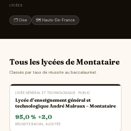
LYCÉES
🗂 Oise
🗺 Hauts-De-France
Tous les lycées de Montataire
Classés par taux de réussite au baccalauréat.
LYCÉE GÉNÉRAL ET TECHNOLOGIQUE · PUBLIC
Lycée d’enseignement général et
technologique André Malraux – Montataire
95,0 %
+2,0
RÉUSSITE BAC
VAL. AJOUTÉE