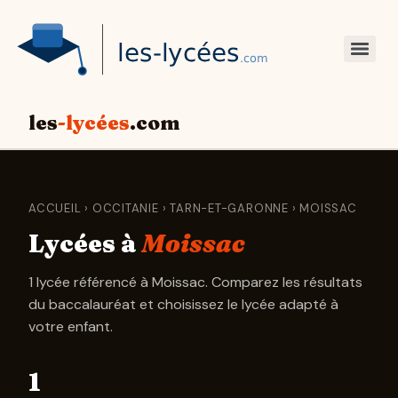
les
-lycées
.com
ACCUEIL
›
OCCITANIE
›
TARN-ET-GARONNE
› MOISSAC
Lycées à
Moissac
1 lycée référencé à Moissac. Comparez les résultats
du baccalauréat et choisissez le lycée adapté à
votre enfant.
1