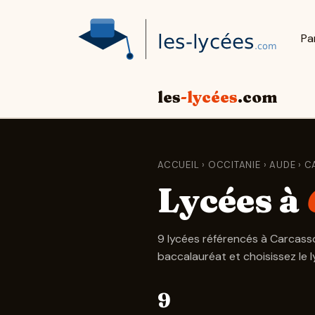
Pa
les
-lycées
.com
ACCUEIL
›
OCCITANIE
›
AUDE
› C
Lycées à
9 lycées référencés à Carcass
baccalauréat et choisissez le 
9