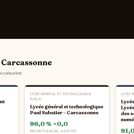
de Carcassonne
accalauréat.
LYCÉE GÉNÉRAL ET TECHNOLOGIQUE ·
LYCÉE P
PUBLIC
nt
Lycée
Lycée général et technologique
Lycée
Paul Sabatier – Carcassonne
des s
numé
96,0 %
+0,0
91,
RÉUSSITE BAC
VAL. AJOUTÉE