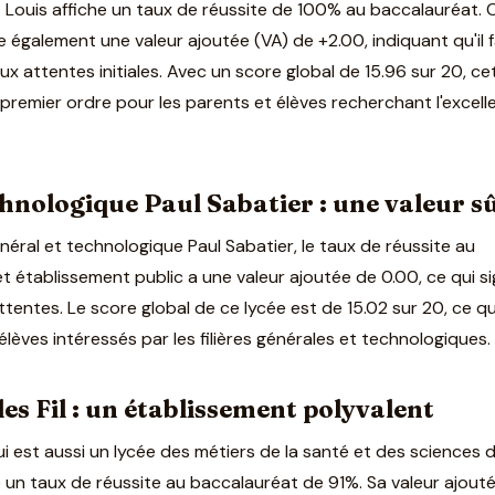
t Louis affiche un taux de réussite de 100% au baccalauréat. 
 également une valeur ajoutée (VA) de +2.00, indiquant qu'il f
x attentes initiales. Avec un score global de 15.96 sur 20, ce
premier ordre pour les parents et élèves recherchant l'excell
chnologique Paul Sabatier : une valeur s
néral et technologique Paul Sabatier, le taux de réussite au
 établissement public a une valeur ajoutée de 0.00, ce qui sig
tentes. Le score global de ce lycée est de 15.02 sur 20, ce qu
 élèves intéressés par les filières générales et technologiques.
es Fil : un établissement polyvalent
qui est aussi un lycée des métiers de la santé et des sciences 
e un taux de réussite au baccalauréat de 91%. Sa valeur ajout