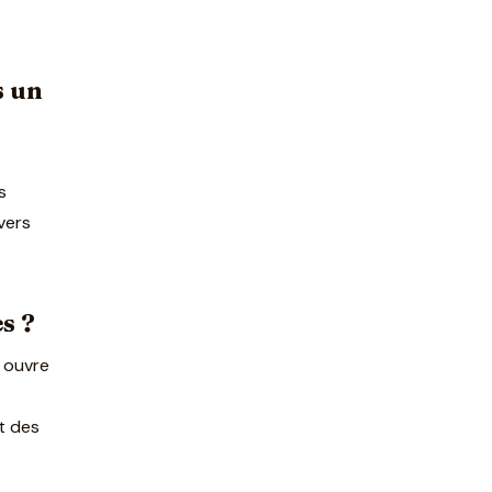
s un
s
vers
s ?
i ouvre
t des