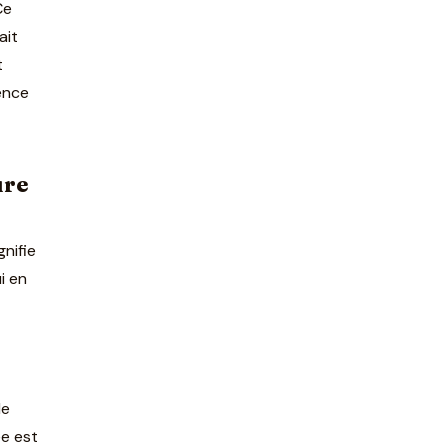
Ce
ait
t
ence
ûre
nifie
i en
de
ée est