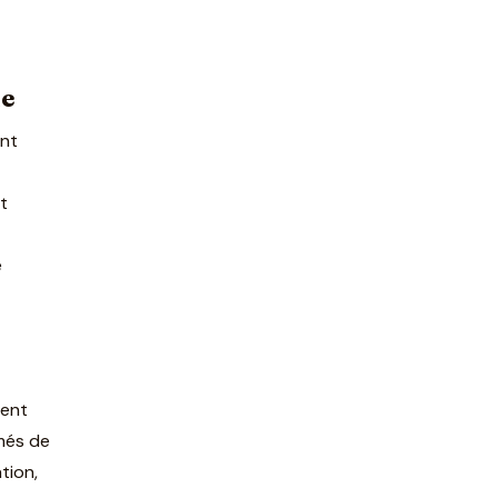
ne
int
t
e
rent
ômés de
tion,