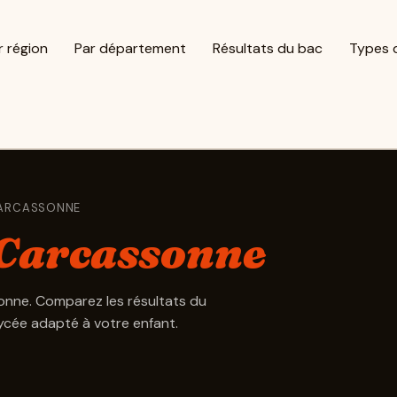
r région
Par département
Résultats du bac
Types 
ARCASSONNE
Carcassonne
onne. Comparez les résultats du
lycée adapté à votre enfant.