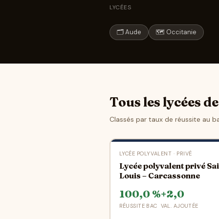
LYCÉES
🗂 Aude
🗺 Occitanie
Tous les lycées 
Classés par taux de réussite au b
LYCÉE POLYVALENT · PRIVÉ
Lycée polyvalent privé Sai
Louis – Carcassonne
100,0 %
+2,0
RÉUSSITE BAC
VAL. AJOUTÉE