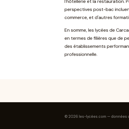
l'hôtellerie et la restauration
perspectives post-bac incluent
commerce, et d'autres formati
En somme, les lycées de Carcass
en termes de filières que de p
des établissements performants,
professionnelle.
© 2026 les-lycées.com — données d