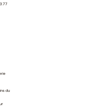
13.77
erie
ins du
ur