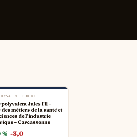
OLYVALENT · PUBLIC
 polyvalent Jules Fil –
 des métiers de la santé et
ciences de l’industrie
rique – Carcassonne
0 %
-3,0