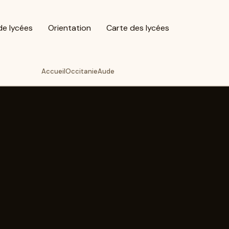
de lycées
Orientation
Carte des lycées
Accueil
Occitanie
Aude