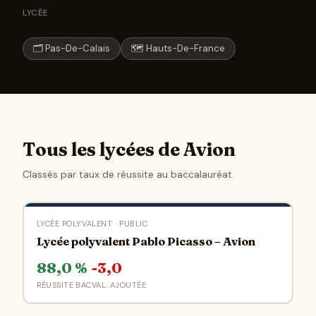
LYCÉE
🗂 Pas-De-Calais
🗺 Hauts-De-France
Tous les lycées de Avion
Classés par taux de réussite au baccalauréat.
LYCÉE POLYVALENT · PUBLIC
Lycée polyvalent Pablo Picasso – Avion
88,0 %
-3,0
RÉUSSITE BAC
VAL. AJOUTÉE