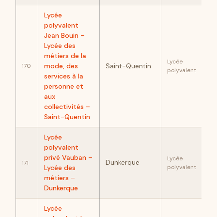
Lycée
polyvalent
Jean Bouin –
Lycée des
métiers de la
89
Lycée
mode, des
Saint-Quentin
170
polyvalent
services à la
personne et
aux
collectivités –
Saint-Quentin
Lycée
polyvalent
89
privé Vauban –
Lycée
Dunkerque
171
Lycée des
polyvalent
métiers –
Dunkerque
Lycée