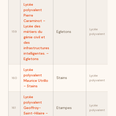
Lycée
polyvalent
Pierre
Caraminot –
Lycée des
92
Lycée
métiers du
Egletons
159
polyvalent
génie civil et
des
infrastructures
intelligentes. –
Egletons
Lycée
92
polyvalent
Lycée
Stains
160
Maurice Utrillo
polyvalent
– Stains
Lycée
polyvalent
91
Lycée
Geoffroy-
Etampes
161
polyvalent
Saint-Hilaire –