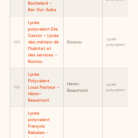
Bachelard –
Bar-Sur-Aube
Lycée
polyvalent Elie
Castor – Lycée
93
Lycée
des métiers de
Kourou
154
polyvalent
l’habitat et
des services –
Kourou
Lycée
Polyvalent
Hénin-
92
Lycée
Louis Pasteur –
155
Beaumont
polyvalent
Hénin-
Beaumont
Lycée
polyvalent
François
Rabelais –