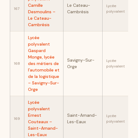
89
Camille
Le Cateau-
Lycée
167
Desmoulins –
Cambrésis
polyvalent
Le Cateau-
Cambrésis
Lycée
polyvalent
Gaspard
Monge, lycée
Savigny-Sur-
89
Lycée
des métiers de
168
Orge
polyvalent
l’automobile et
de la logistique
– Savigny-Sur-
Orge
Lycée
polyvalent
89
Ernest
Saint-Amand-
Lycée
169
Couteaux –
Les-Eaux
polyvalent
Saint-Amand-
Les-Eaux