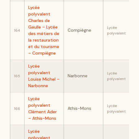
Lycée
polyvalent
Charles de
91
Gaulle – Lycée
Lycée
Compiègne
164
des métiers de
polyvalent
la restauration
et du tourisme
– Compiègne
Lycée
90
polyvalent
Lycée
Narbonne
165
Louise Michel –
polyvalent
Narbonne
Lycée
89
polyvalent
Lycée
Athis-Mons
166
Clément Ader
polyvalent
– Athis-Mons
Lycée
polyvalent