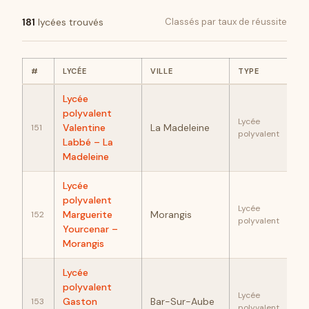
181
lycées trouvés
Classés par taux de réussite
#
LYCÉE
VILLE
TYPE
RÉ
Lycée
polyvalent
93
Lycée
Valentine
La Madeleine
151
polyvalent
Labbé – La
Madeleine
Lycée
polyvalent
93
Lycée
Marguerite
Morangis
152
polyvalent
Yourcenar –
Morangis
Lycée
polyvalent
93
Lycée
Gaston
Bar-Sur-Aube
153
polyvalent