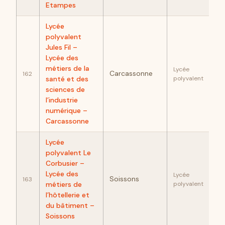
Etampes
Lycée
polyvalent
Jules Fil –
Lycée des
91
métiers de la
Lycée
Carcassonne
162
santé et des
polyvalent
sciences de
l’industrie
numérique –
Carcassonne
Lycée
polyvalent Le
Corbusier –
91
Lycée des
Lycée
Soissons
163
métiers de
polyvalent
l’hôtellerie et
du bâtiment –
Soissons