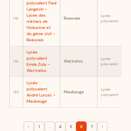
polyvalent Paul
Langevin –
84
Lycée des
Lycée
Beauvais
178
métiers de
polyvalent
l’industrie et
du génie civil –
Beauvais
Lycée
82
polyvalent
Lycée
Wattrelos
179
Emile Zola –
polyvalent
Wattrelos
Lycée
75
polyvalent
Lycée
Maubeuge
180
André Lurcat –
polyvalent
Maubeuge
‹
1
…
4
5
6
7
›