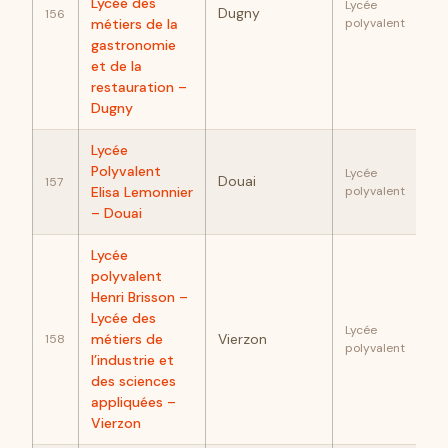
92
Lycée des
Lycée
Dugny
156
métiers de la
polyvalent
gastronomie
et de la
restauration –
Dugny
Lycée
92
Polyvalent
Lycée
Douai
157
Elisa Lemonnier
polyvalent
– Douai
Lycée
polyvalent
Henri Brisson –
Lycée des
92
Lycée
métiers de
Vierzon
158
polyvalent
l’industrie et
des sciences
appliquées –
Vierzon