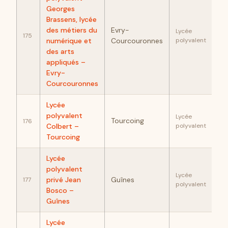
Georges
Brassens, lycée
86
des métiers du
Evry-
Lycée
175
numérique et
Courcouronnes
polyvalent
des arts
appliqués –
Evry-
Courcouronnes
Lycée
86
polyvalent
Lycée
Tourcoing
176
Colbert –
polyvalent
Tourcoing
Lycée
polyvalent
85
Lycée
privé Jean
Guînes
177
polyvalent
Bosco –
Guînes
Lycée