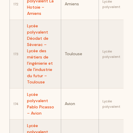
89
polyvalent La
Lycée
Amiens
172
Hotoie –
polyvalent
Amiens
Lycée
polyvalent
Déodat de
Séverac –
89
Lycée des
Lycée
Toulouse
173
métiers de
polyvalent
l’ingénierie et
de l’industrie
du futur –
Toulouse
Lycée
88
polyvalent
Lycée
Avion
174
Pablo Picasso
polyvalent
– Avion
Lycée
polyvalent