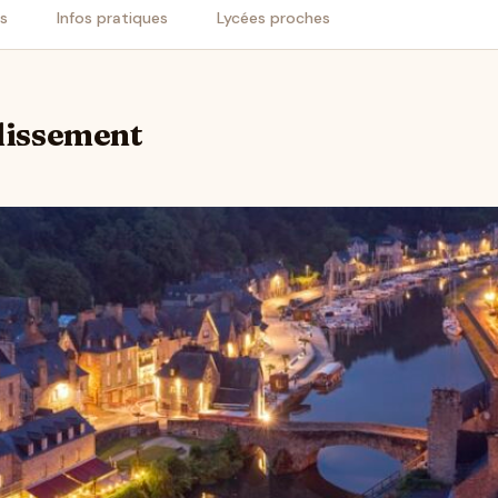
is
Infos pratiques
Lycées proches
blissement