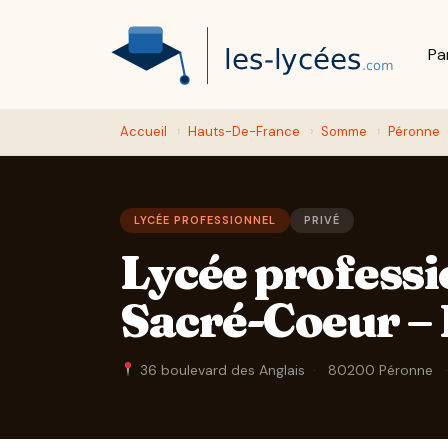
Pa
Accueil
›
Hauts-De-France
›
Somme
›
Péronne
LYCÉE PROFESSIONNEL
PRIVÉ
Lycée professi
Sacré-Coeur –
36 boulevard des Anglais
·
80200 Péronne
·