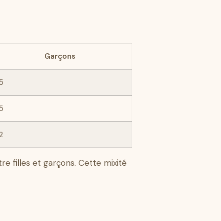
Garçons
5
5
2
re filles et garçons. Cette mixité