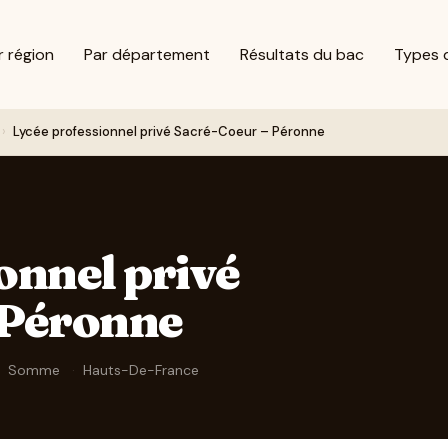
r région
Par département
Résultats du bac
Types 
›
Lycée professionnel privé Sacré-Coeur – Péronne
onnel privé
 Péronne
Somme
·
Hauts-De-France