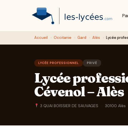
Pa
Accueil
›
Occitanie
›
Gard
›
Alès
›
Lycée profes
LYCÉE PROFESSIONNEL
PRIVÉ
Lycée professi
Cévenol – Alès
3 QUAI BOISSIER DE SAUVAGES
·
30100 Alès