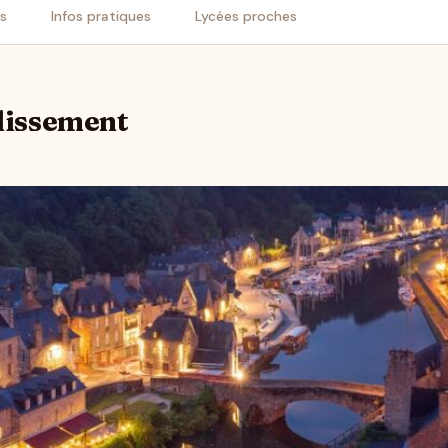
is
Infos pratiques
Lycées proches
blissement