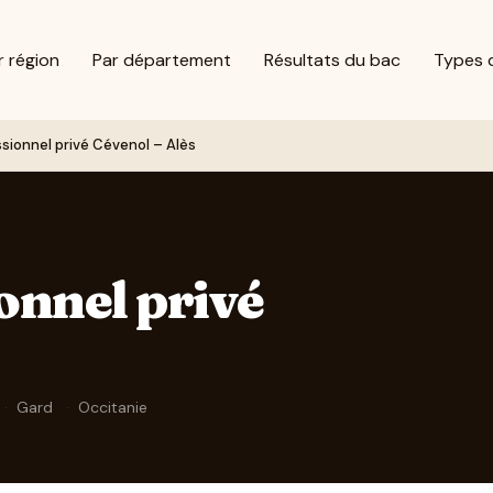
r région
Par département
Résultats du bac
Types 
sionnel privé Cévenol – Alès
onnel privé
·
Gard
·
Occitanie