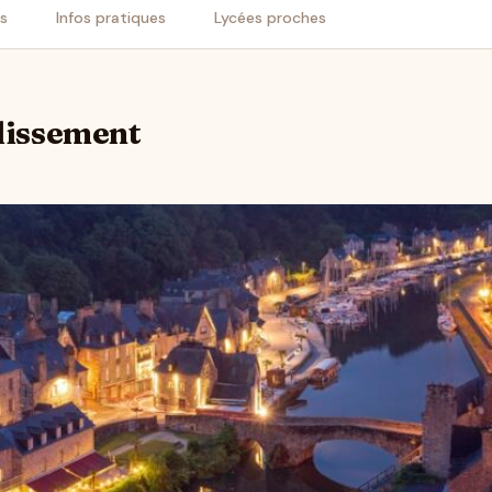
is
Infos pratiques
Lycées proches
blissement