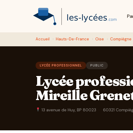
Pa
Accueil
›
Hauts-De-France
›
Oise
›
Compiègne
LYCÉE PROFESSIONNEL
PUBLIC
Lycée professi
Mireille Grene
13 avenue de Huy, BP 80023
·
60321 Compiè