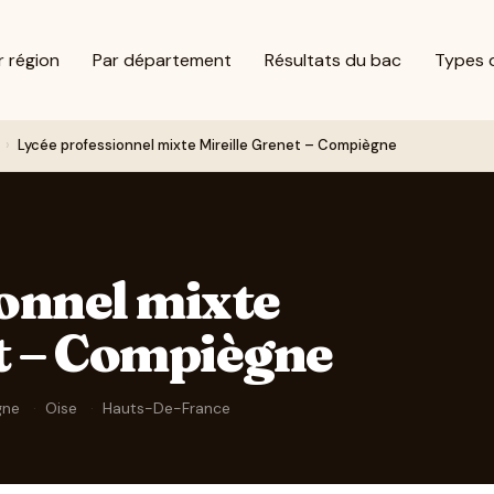
r région
Par département
Résultats du bac
Types 
›
Lycée professionnel mixte Mireille Grenet – Compiègne
onnel mixte
t – Compiègne
gne
·
Oise
·
Hauts-De-France