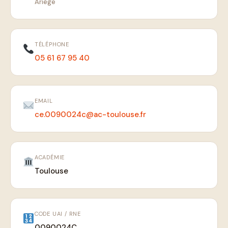
Ariège
TÉLÉPHONE
05 61 67 95 40
EMAIL
ce.0090024c@ac-toulouse.fr
ACADÉMIE
Toulouse
CODE UAI / RNE
0090024C