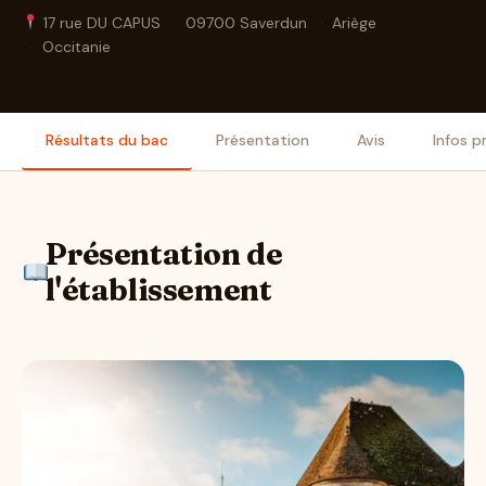
17 rue DU CAPUS
·
09700 Saverdun
·
Ariège
·
Occitanie
Résultats du bac
Présentation
Avis
Infos p
Présentation de
l'établissement