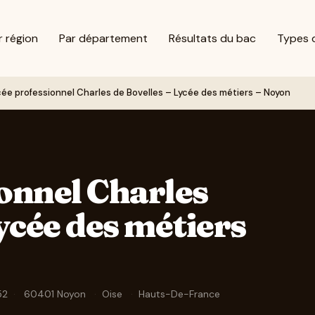
r région
Par département
Résultats du bac
Types 
cée professionnel Charles de Bovelles – Lycée des métiers – Noyon
onnel Charles
ycée des métiers
52
·
60401 Noyon
·
Oise
·
Hauts-De-France