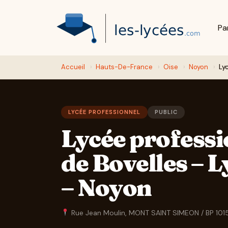
Pa
Accueil
›
Hauts-De-France
›
Oise
›
Noyon
›
Ly
LYCÉE PROFESSIONNEL
PUBLIC
Lycée professi
de Bovelles – L
– Noyon
Rue Jean Moulin, MONT SAINT SIMEON / BP 101