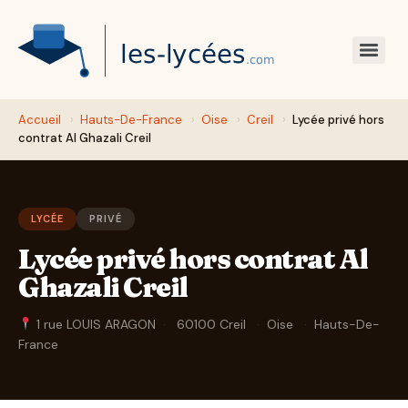
Accueil
›
Hauts-De-France
›
Oise
›
Creil
›
Lycée privé hors
contrat Al Ghazali Creil
LYCÉE
PRIVÉ
Lycée privé hors contrat Al
Ghazali Creil
1 rue LOUIS ARAGON
·
60100 Creil
·
Oise
·
Hauts-De-
France