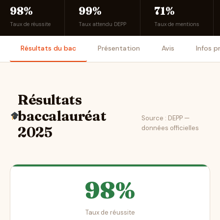
98%
99%
71%
Taux de réussite
Taux attendu DEPP
Taux de mentions
Résultats du bac
Présentation
Avis
Infos p
Résultats
baccalauréat
Source : DEPP —
données officielles
2025
98%
Taux de réussite