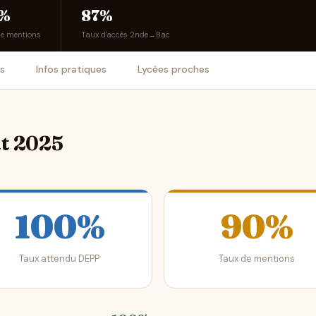
%
87%
de mentions
Taux d'accès 2nde→Bac
is
Infos pratiques
Lycées proches
at 2025
100%
90%
Taux attendu DEPP
Taux de mentions