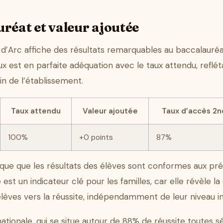
réat et valeur ajoutée
d’Arc affiche des résultats remarquables au baccalauréa
 est en parfaite adéquation avec le taux attendu, reflétant
n de l’établissement.
Taux attendu
Valeur ajoutée
Taux d’accès 2
100%
+0 points
87%
que que les résultats des élèves sont conformes aux prévi
est un indicateur clé pour les familles, car elle révèle l
es vers la réussite, indépendamment de leur niveau init
ionale, qui se situe autour de 88% de réussite toutes sé