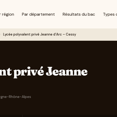
r région
Par département
Résultats du bac
Types 
›
Lycée polyvalent privé Jeanne d’Arc – Cessy
nt privé Jeanne
rgne-Rhône-Alpes