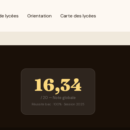
de lycées
Orientation
Carte des lycées
16,34
/ 20 — Note globale
Réussite bac : 100% · Session 2025