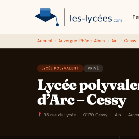
Pa
Accueil
›
Auvergne-Rhône-Alpes
›
Ain
›
Cessy
LYCÉE POLYVALENT
PRIVÉ
Lycée polyvale
d’Arc – Cessy
95 rue du Lycée
·
01170 Cessy
·
Ain
·
Auve