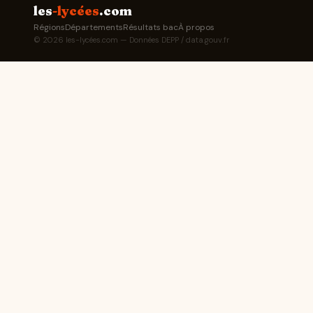
les
-lycées
.com
Régions
Départements
Résultats bac
À propos
© 2026 les-lycées.com — Données DEPP / data.gouv.fr