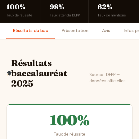
100%
98%
62%
Taux de réussite
Taux attendu DEPP
Taux de mentions
Résultats du bac
Présentation
Avis
Infos p
Résultats
baccalauréat
Source : DEPP —
données officielles
2025
100%
Taux de réussite