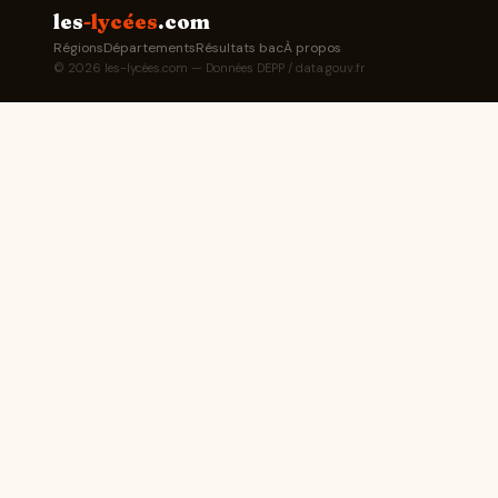
les
-lycées
.com
Régions
Départements
Résultats bac
À propos
© 2026 les-lycées.com — Données DEPP / data.gouv.fr