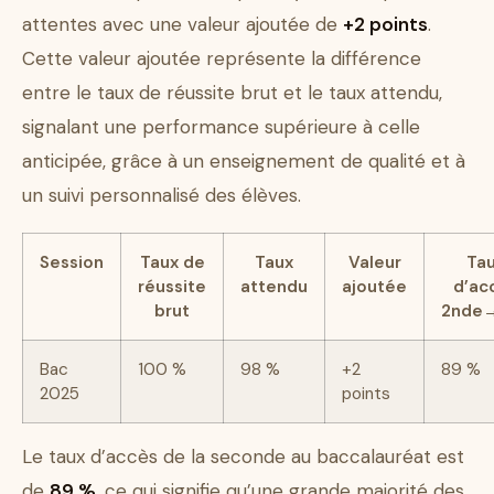
attentes avec une valeur ajoutée de
+2 points
.
Cette valeur ajoutée représente la différence
entre le taux de réussite brut et le taux attendu,
signalant une performance supérieure à celle
anticipée, grâce à un enseignement de qualité et à
un suivi personnalisé des élèves.
Session
Taux de
Taux
Valeur
Ta
réussite
attendu
ajoutée
d’ac
brut
2nde
Bac
100 %
98 %
+2
89 %
2025
points
Le taux d’accès de la seconde au baccalauréat est
de
89 %
, ce qui signifie qu’une grande majorité des