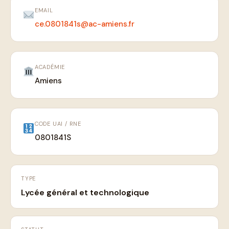
EMAIL
ce.0801841s@ac-amiens.fr
ACADÉMIE
Amiens
CODE UAI / RNE
0801841S
TYPE
Lycée général et technologique