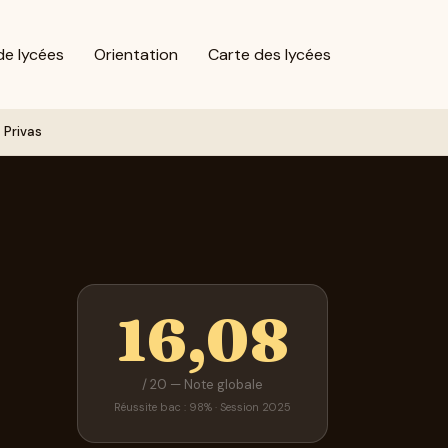
de lycées
Orientation
Carte des lycées
 Privas
16,08
/ 20 — Note globale
Réussite bac : 98% · Session 2025