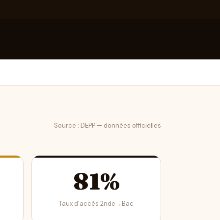
Source : DEPP — données officielles
81%
Taux d'accès 2nde→Bac