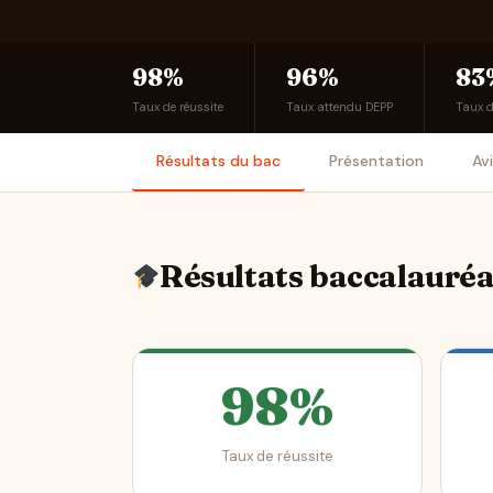
98%
96%
83
Taux de réussite
Taux attendu DEPP
Taux 
Résultats du bac
Présentation
Av
Résultats baccalauré
98%
Taux de réussite