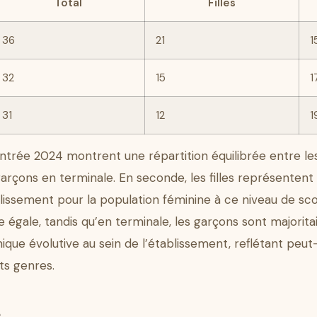
Total
Filles
36
21
1
32
15
1
31
12
1
entrée 2024 montrent une répartition équilibrée entre les 
garçons en terminale. En seconde, les filles représentent
blissement pour la population féminine à ce niveau de sco
e égale, tandis qu’en terminale, les garçons sont majorit
que évolutive au sein de l’établissement, reflétant peut-
nts genres.
s