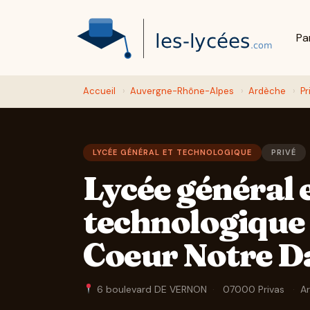
Pa
Accueil
›
Auvergne-Rhône-Alpes
›
Ardèche
›
Pr
LYCÉE GÉNÉRAL ET TECHNOLOGIQUE
PRIVÉ
Lycée général 
technologique 
Coeur Notre D
6 boulevard DE VERNON
·
07000 Privas
·
A