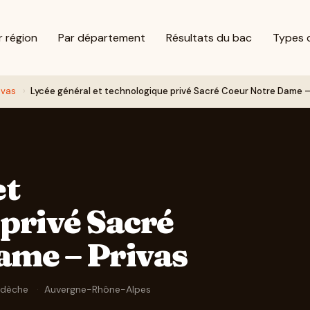
r région
Par département
Résultats du bac
Types 
ivas
›
Lycée général et technologique privé Sacré Coeur Notre Dame –
et
privé Sacré
ame – Privas
rdèche
·
Auvergne-Rhône-Alpes