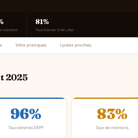
%
81%
de mentions
Taux d'accès 2nde→Bac
is
Infos pratiques
Lycées proches
at 2025
96%
83%
Taux attendu DEPP
Taux de mentions