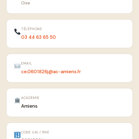
Oise
TÉLÉPHONE
03 44 63 65 50
EMAIL
ce.0601826j@ac-amiens.fr
ACADÉMIE
Amiens
CODE UAI / RNE