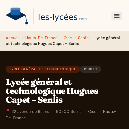
Accueil
›
Hauts-De-France
›
Oise
›
Senlis
›
Lycée général
et technologique Hugues Capet – Senlis
LYCÉE GÉNÉRAL ET TECHNOLOGIQUE
PUBLIC
Lycée général et
technologique Hugues
Capet – Senlis
32 avenue de Reims
·
60300 Senlis
·
Oise
·
Hauts-
De-France