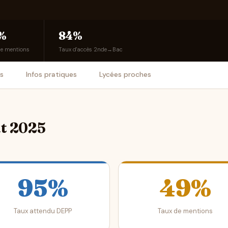
%
84%
de mentions
Taux d'accès 2nde→Bac
is
Infos pratiques
Lycées proches
at 2025
95%
49%
Taux attendu DEPP
Taux de mentions