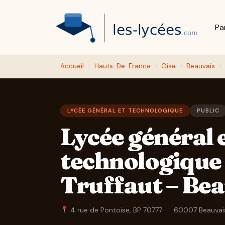
Pa
Accueil
›
Hauts-De-France
›
Oise
›
Beauvais
›
LYCÉE GÉNÉRAL ET TECHNOLOGIQUE
PUBLIC
Lycée général 
technologique
Truffaut – Bea
4 rue de Pontoise, BP 70777
·
60007 Beauva