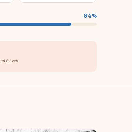
84%
es élèves.