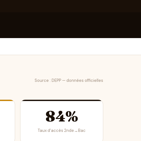
Source : DEPP — données officielles
84%
Taux d'accès 2nde→Bac