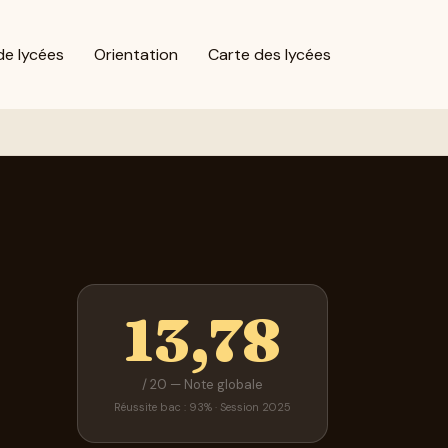
de lycées
Orientation
Carte des lycées
13,78
/ 20 — Note globale
Réussite bac : 93% · Session 2025