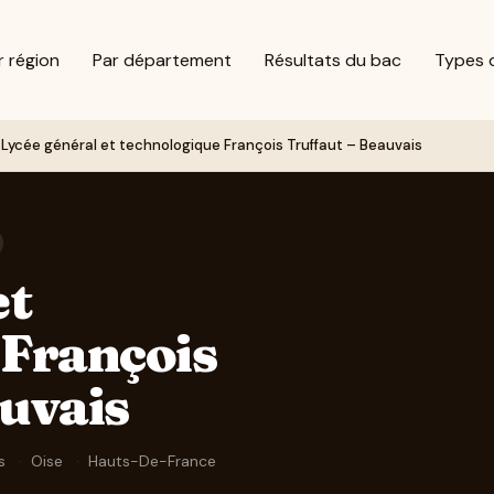
r région
Par département
Résultats du bac
Types 
Lycée général et technologique François Truffaut – Beauvais
et
 François
uvais
is
·
Oise
·
Hauts-De-France