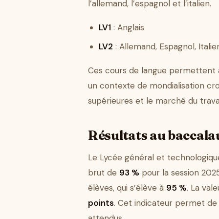
l’allemand, l’espagnol et l’italien.
LV1
: Anglais
LV2
: Allemand, Espagnol, Italie
Ces cours de langue permettent au
un contexte de mondialisation croi
supérieures et le marché du travai
Résultats au baccalau
Le Lycée général et technologique
brut de
93 %
pour la session 2025
élèves, qui s’élève à
95 %
. La val
points
. Cet indicateur permet de 
attendus.