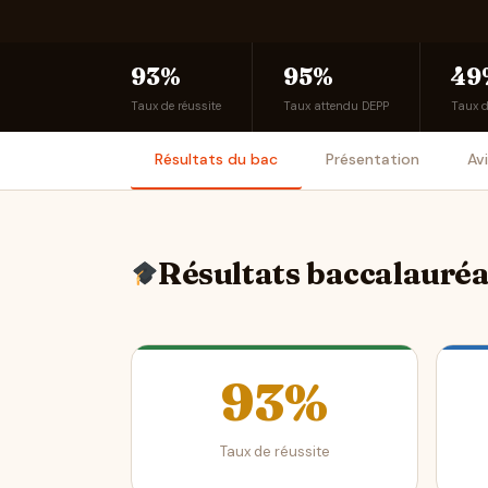
93%
95%
49
Taux de réussite
Taux attendu DEPP
Taux 
Résultats du bac
Présentation
Av
Résultats baccalauré
93%
Taux de réussite