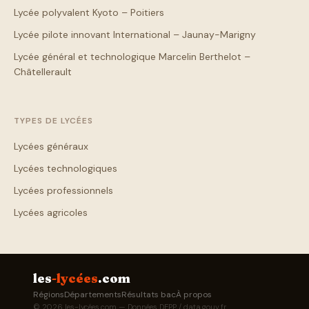
Lycée polyvalent Kyoto – Poitiers
Lycée pilote innovant International – Jaunay-Marigny
Lycée général et technologique Marcelin Berthelot –
Châtellerault
TYPES DE LYCÉES
Lycées généraux
Lycées technologiques
Lycées professionnels
Lycées agricoles
les
-lycées
.com
Régions
Départements
Résultats bac
À propos
© 2026 les-lycées.com — Données DEPP / data.gouv.fr