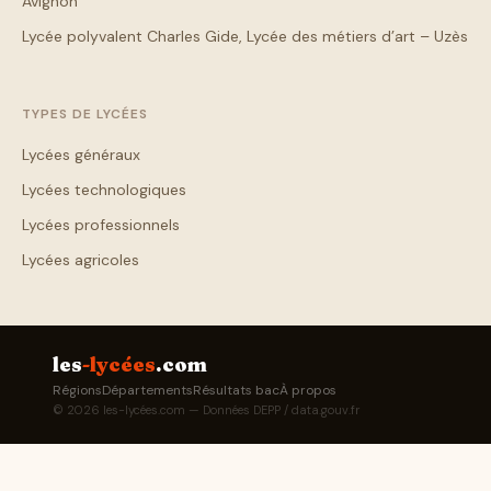
Avignon
Lycée polyvalent Charles Gide, Lycée des métiers d’art – Uzès
TYPES DE LYCÉES
Lycées généraux
Lycées technologiques
Lycées professionnels
Lycées agricoles
les
-lycées
.com
Régions
Départements
Résultats bac
À propos
© 2026 les-lycées.com — Données DEPP / data.gouv.fr