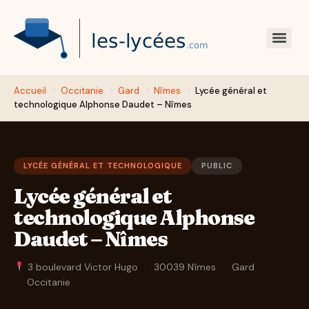
Accueil
›
Occitanie
›
Gard
›
Nîmes
›
Lycée général et
technologique Alphonse Daudet – Nîmes
LYCÉE GÉNÉRAL ET TECHNOLOGIQUE
PUBLIC
Lycée général et
technologique Alphonse
Daudet – Nîmes
3 boulevard Victor Hugo
·
30039 Nîmes
·
Gard
·
Occitanie