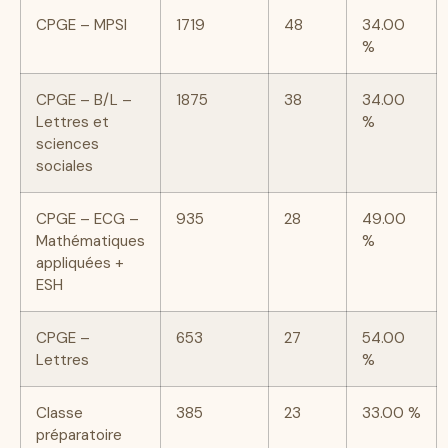
CPGE – MPSI
1719
48
34.00
%
CPGE – B/L –
1875
38
34.00
Lettres et
%
sciences
sociales
CPGE – ECG –
935
28
49.00
Mathématiques
%
appliquées +
ESH
CPGE –
653
27
54.00
Lettres
%
Classe
385
23
33.00 %
préparatoire