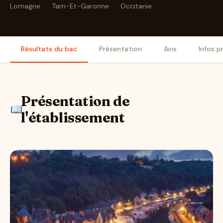
Lomagne
·
Tarn-Et-Garonne
·
Occitanie
Résultats du bac
Présentation
Avis
Infos p
Présentation de
l'établissement