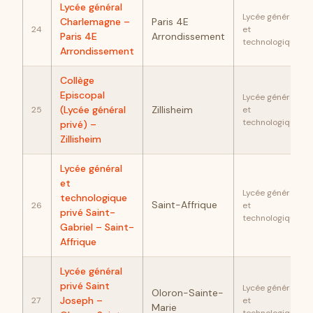
Lycée général
Lycée général
Charlemagne –
Paris 4E
24
et
Paris 4E
Arrondissement
technologique
Arrondissement
Collège
Episcopal
Lycée général
(Lycée général
Zillisheim
25
et
technologique
privé) –
Zillisheim
Lycée général
et
Lycée général
technologique
Saint-Affrique
26
et
privé Saint-
technologique
Gabriel – Saint-
Affrique
Lycée général
privé Saint
Lycée général
Oloron-Sainte-
Joseph –
27
et
Marie