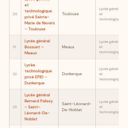
et
Lycée général
technologique
Toulouse
20
et
privé Sainte-
technologique
Marie de Nevers
– Toulouse
Lycée général
Lycée général
Bossuet –
Meaux
21
et
technologique
Meaux
Lycée
Lycée général
technologique
Dunkerque
22
et
privé EPID –
technologique
Dunkerque
Lycée général
Bernard Palissy
Lycée général
Saint-Léonard-
– Saint-
23
et
De-Noblat
technologique
Léonard-De-
Noblat