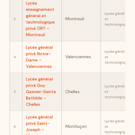
Lycée
enseignement
Lycée général
général et
Montreuil
3
et
technologique
technologique
privé ORT –
Montreuil
Lycée général
Lycée général
privé Notre-
Valenciennes
4
et
Dame –
technologique
Valenciennes
Lycée général
privé Guy
Lycée général
Gasnier-Sainte
Chelles
5
et
technologique
Bathilde –
Chelles
Lycée général
Lycée général
privé Saint-
Montluçon
6
et
Joseph –
technologique