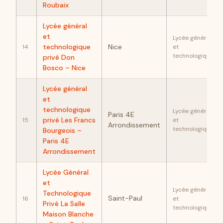
Roubaix
Lycée général
et
Lycée général
technologique
Nice
14
et
technologique
privé Don
Bosco – Nice
Lycée général
et
technologique
Lycée général
Paris 4E
privé Les Francs
15
et
Arrondissement
technologique
Bourgeois –
Paris 4E
Arrondissement
Lycée Général
et
Lycée général
Technologique
Saint-Paul
16
et
Privé La Salle
technologique
Maison Blanche