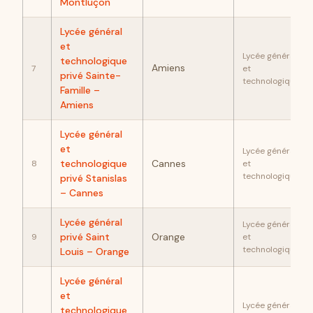
Montluçon
Lycée général
et
Lycée général
technologique
Amiens
7
et
privé Sainte-
technologique
Famille –
Amiens
Lycée général
et
Lycée général
technologique
Cannes
8
et
technologique
privé Stanislas
– Cannes
Lycée général
Lycée général
privé Saint
Orange
9
et
technologique
Louis – Orange
Lycée général
et
Lycée général
technologique