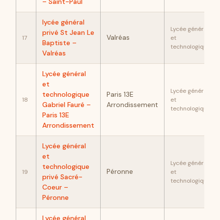
– Saint-Paul
lycée général
Lycée général
privé St Jean Le
Valréas
17
et
Baptiste –
technologique
Valréas
Lycée général
et
Lycée général
technologique
Paris 13E
18
et
Gabriel Fauré –
Arrondissement
technologique
Paris 13E
Arrondissement
Lycée général
et
Lycée général
technologique
Péronne
19
et
privé Sacré-
technologique
Coeur –
Péronne
Lycée général