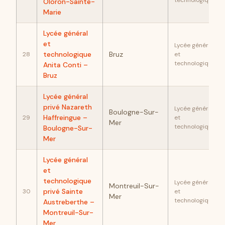
technologique
Oloron-Sainte-
Marie
Lycée général
et
Lycée général
technologique
Bruz
28
et
technologique
Anita Conti –
Bruz
Lycée général
privé Nazareth
Lycée général
Boulogne-Sur-
Haffreingue –
29
et
Mer
technologique
Boulogne-Sur-
Mer
Lycée général
et
technologique
Lycée général
Montreuil-Sur-
privé Sainte
30
et
Mer
technologique
Austreberthe –
Montreuil-Sur-
Mer