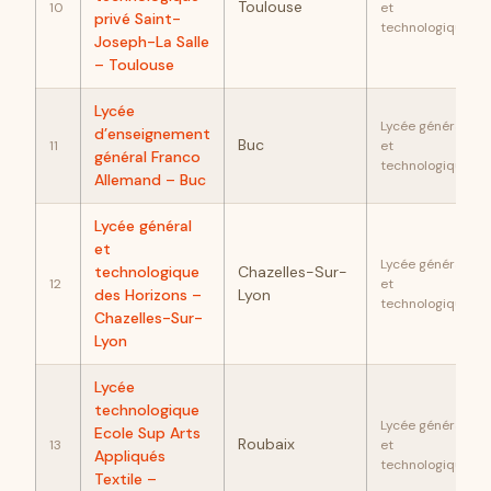
Toulouse
10
et
privé Saint-
technologique
Joseph-La Salle
– Toulouse
Lycée
Lycée général
d’enseignement
Buc
11
et
général Franco
technologique
Allemand – Buc
Lycée général
et
Lycée général
technologique
Chazelles-Sur-
12
et
des Horizons –
Lyon
technologique
Chazelles-Sur-
Lyon
Lycée
technologique
Lycée général
Ecole Sup Arts
Roubaix
13
et
Appliqués
technologique
Textile –