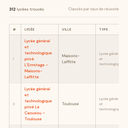
312
lycées trouvés
Classés par taux de réussite
#
LYCÉE
VILLE
TYPE
Lycée général
et
technologique
Lycée général
Maisons-
privé
1
et
Laffitte
technologique
L’Ermitage –
Maisons-
Laffitte
Lycée général
et
Lycée général
technologique
Toulouse
2
et
privé Le
technologique
Caousou –
Toulouse